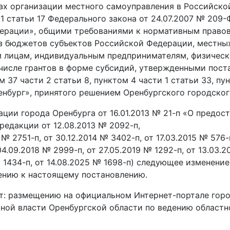
ах организации местного самоуправления в Российской 
ю 1 статьи 17 Федерального закона от 24.07.2007 № 209
дерации», общими требованиями к нормативным право
з бюджетов субъектов Российской Федерации, местных
м лицам, индивидуальным предпринимателям, физическ
 числе грантов в форме субсидий, утвержденными пос
 37 части 2 статьи 8, пунктом 4 части 1 статьи 33, пун
нбург», принятого решением Оренбургского городского
ции города Оренбурга от 16.01.2013 № 21-п «О предос
редакции от 12.08.2013 № 2092-п,
4 № 2751-п, от 30.12.2014 № 3402-п, от 17.03.2015 № 576-
04.09.2018 № 2999-п, от 27.05.2019 № 1292-п, от 13.03.2
 № 1434-п, от 14.08.2025 № 1698-п) следующее изменен
ению к настоящему постановлению.
: размещению на официальном Интернет-портале горо
ной власти Оренбургской области по ведению областн