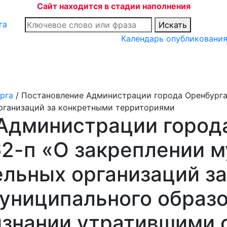
Сайт находится в стадии наполнения
Искать
Календарь опубликовани
рга
/
Постановление Администрации города Оренбурга 
рганизаций за конкретными территориями
Администрации города
62-п «О закреплении 
льных организаций з
униципального образо
изнании утратившими 