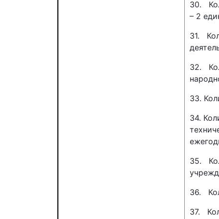
30. Ко
– 2 еди
31. Ко
деятель
32. Ко
народн
33. Ко
34. Ко
технич
ежегод
35. Ко
учрежд
36. Ко
37. Ко