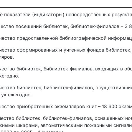
е показатели (индикаторы) непосредственных результ
ичество посещений библиотек, библиотек-филиалов – 3 8
ичество предоставленной библиографической информаци
ичество сформированных и учтенных фондов библиотек, 
ляров.
ичество библиотек, библиотек-филиалов, входящих в об
жегодно.
ичество библиотек, библиотек-филиалов, осуществивши
тук ежегодно.
ичество приобретенных экземпляров книг – 18 600 экзе
ичество библиотек, библиотек-филиалов, оснащенных н
жными шкафами, автоматическими пожарными сигнализа