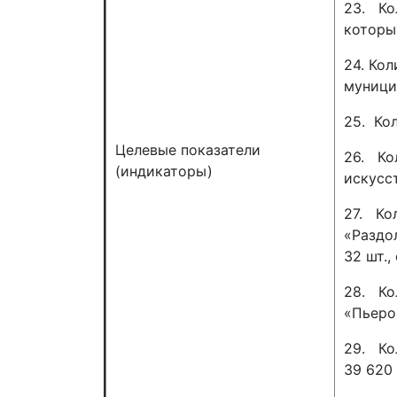
23. Ко
которы
24. Ко
муници
25. Ко
Целевые показатели
26. Ко
(индикаторы)
искусс
27. Ко
«Раздо
32 шт.,
28. Ко
«Пьеро»
29. Ко
39 620