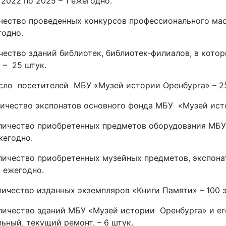
с 2022 по 2025 – 1 ежегодно.
ичество проведенных конкурсов профессионального ма
годно.
ичество зданий библиотек, библиотек-филиалов, в кот
 – 25 штук.
сло посетителей МБУ «Музей истории Оренбурга» – 25
личество экспонатов основного фонда МБУ «Музей исто
личество приобретенных предметов оборудования МБУ 
жегодно.
личество приобретенных музейных предметов, экспонатов
к ежегодно.
личество изданных экземпляров «Книги Памяти» – 100 
личество зданий МБУ «Музей истории Оренбурга» и ег
ьный, текущий ремонт, – 6 штук.