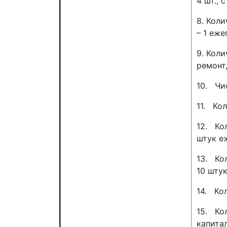
4 шт., 
8. Кол
– 1 еже
9. Кол
ремонт,
10. Чи
11. Ко
12. Ко
штук е
13. Ко
10 шту
14. Ко
15. Ко
капитал