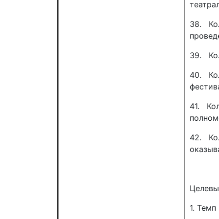
театра
38. Ко
провед
39. Ко
40. Ко
фестива
41. Ко
полном
42. Ко
оказыв
Целевы
1. Темп