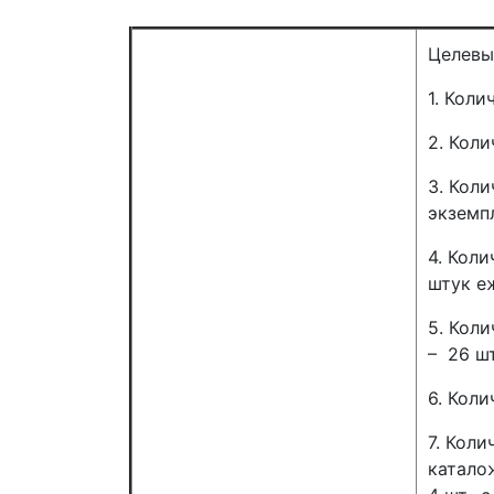
Целевы
1. Кол
2. Кол
3. Кол
экземп
4. Кол
штук е
5. Кол
– 26 ш
6. Кол
7. Кол
катало