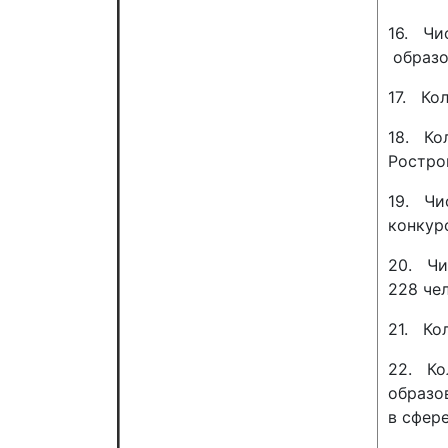
16. Чи
образо
17. Ко
18. Ко
Ростро
19. Чи
конкур
20. Чи
228 че
21. Ко
22. Ко
образо
в сфере