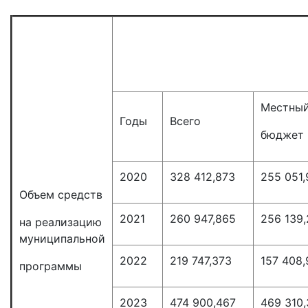
т
Местны
Годы
Всего
бюджет
2020
328 412,873
255 051
Объем средств
2021
260 947,865
256 139
на реализацию
муниципальной
2022
219 747,373
157 408,
программы
2023
474 900,467
469 310